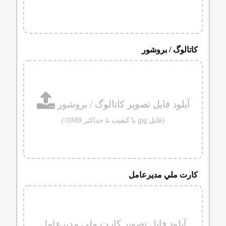
كاتالوگ / بروشور
آپلود فایل تصویر كاتالوگ / بروشور
(فایل jpg با کیفیت تا حداکثر 10MB)
كارت ملي مديرعامل
آپلود فایل تصویر
كارت ملي مديرعامل