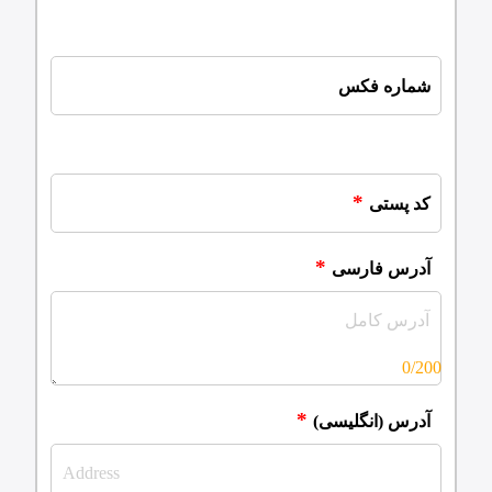
شماره فکس
کد پستی
آدرس فارسی
0/200
آدرس (انگلیسی)